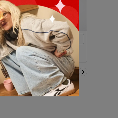
000
Reebok [REE]CYCLED 系列戶外風後
由回收
包_男/
CL Outdoor BP 後背包_男/女
背包
LES MIL
_男/女
NT$1,459
NT$2,280
NT$991
NT
1
/
4