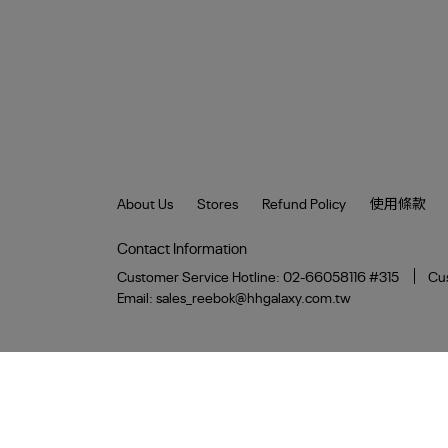
About Us
Stores
Refund Policy
使用條款
Contact Information
Customer Service Hotline: 02-66058116 #315
Cus
Email: sales_reebok@hhgalaxy.com.tw