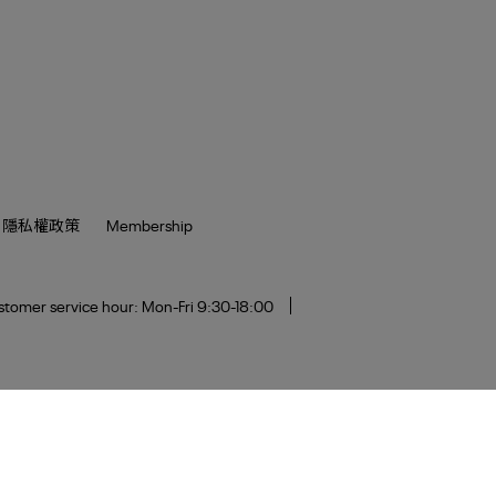
隱私權政策
Membership
tomer service hour: Mon-Fri 9:30-18:00
Copyright ©
Reebok
All Rights Reserved.