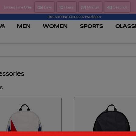
08
10
54
49
Limited Time Offer
Days
Hours
Minutes
Seconds
品
MEN
WOMEN
SPORTS
CLASS
ssories
s