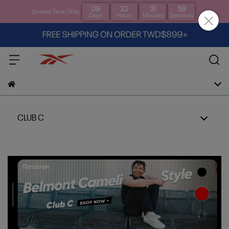
09
22
31
59
Limited Time Offer
Days
Hours
Minutes
Seconds
CLUB C