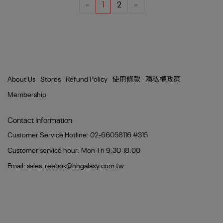
«
1
2
»
About Us
Stores
Refund Policy
使用條款
隱私權政策
Membership
Contact Information
Customer Service Hotline: 02-66058116 #315
Customer service hour: Mon-Fri 9:30-18:00
Email: sales_reebok@hhgalaxy.com.tw