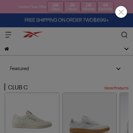
09
20
06
44
Limited Time Offer
Days
Hours
Minutes
Seconds
Featured
CLUB C
More Products