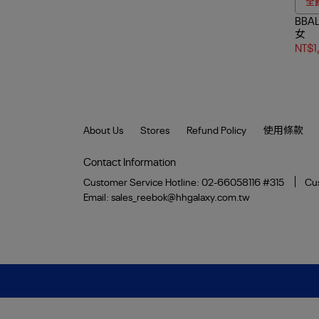
全館
BBA
女
NT$1
About Us
Stores
Refund Policy
使用條款
Contact Information
Customer Service Hotline: 02-66058116 #315
Cus
Email: sales_reebok@hhgalaxy.com.tw