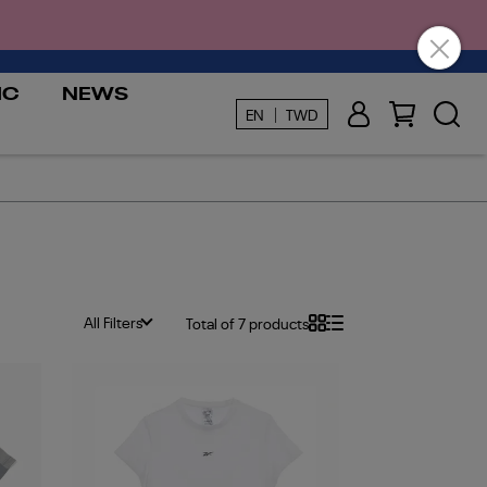
IC
NEWS
EN ｜ TWD
All Filters
Total of 7 products