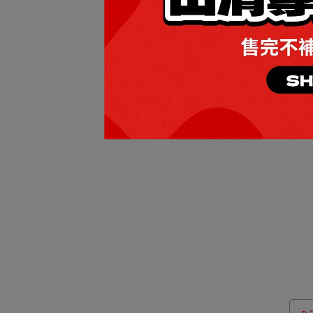
O
AE 
NT$