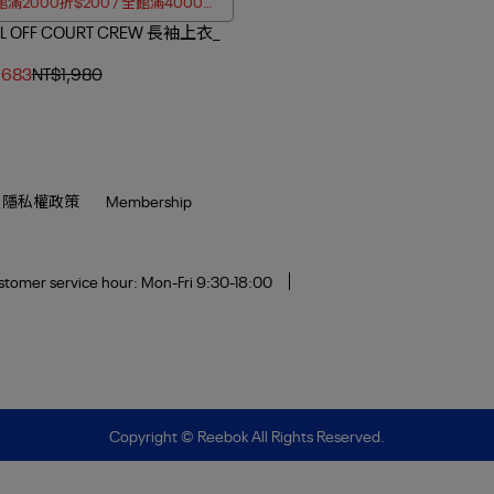
滿2000折$200 / 全館滿4000折
LL OFF COURT CREW 長袖上衣_
$350
,683
NT$1,980
隱私權政策
Membership
tomer service hour: Mon-Fri 9:30-18:00
Copyright ©
Reebok
All Rights Reserved.