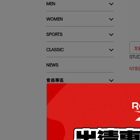
MEN
WOMEN
SPORTS
全館
CLASSIC
STU
NEWS
NT$
會員專區