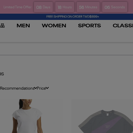
08
18
56
05
Limited Time Offer
Days
Hours
Minutes
Seconds
品
MEN
WOMEN
SPORTS
CLASS
ps
 Recommendations
Price