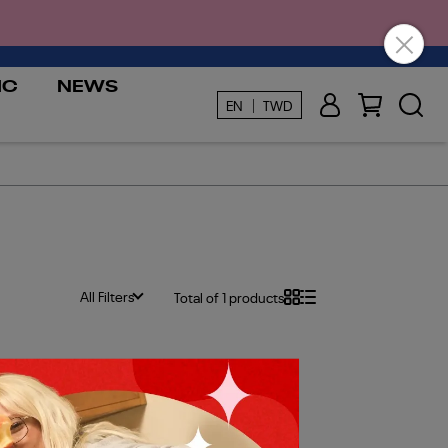
IC
NEWS
EN ｜ TWD
All Filters
Total of 1 products