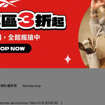
滿2000折$200 / 全館滿4000折
or Flash Windbreaker Jacket 外套
$350
女
,065
NT$3,980
隱私權政策
Membership
tomer service hour: Mon-Fri 9:30-18:00