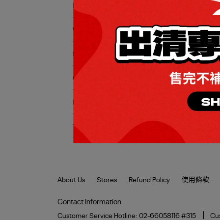
MEN
WOMEN
SPORTS
全館
CLASSIC
Vect
_男/
NEWS
NT$3
會員專區
About Us
Stores
Refund Policy
使用條款
Contact Information
Customer Service Hotline: 02-66058116 #315
Cus