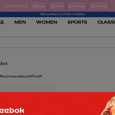
09
13
07
30
Limited Time Offer
Days
Hours
Minutes
Seconds
品
MEN
WOMEN
SPORTS
CLASS
cket
 Recommendations
Price