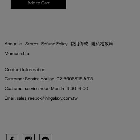
Add to Cart
About Us
Stores
Refund Policy
使用條款
隱私權政策
Membership
Contact Information
Customer Service Hotline: 02-66058116 #315
Customer service hour: Mon-Fri 9:30-18:00
Email: sales_reebok@hhgalaxy.com.tw