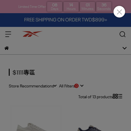
08
14
01
36
Limited Time Offer
Days
Hours
Minutes
Seconds
$1111專區
Store Recommendations
All Filters
Total of 13 products