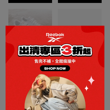
全館滿2000折$200 / 全館
以網球為靈感的網球鞋，搭
COURT CLEAN 網球鞋_女
滿4000折$350
COURT RETRO 網球鞋_男/
配色彩豐富的裝飾
女
NT$1,599
NT$1,980
NT$808
NT$1,880
Out of Stock
Add to Cart