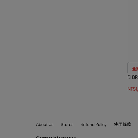
全館
RI B
NT$1
About Us
Stores
Refund Policy
使用條款
Contact Information