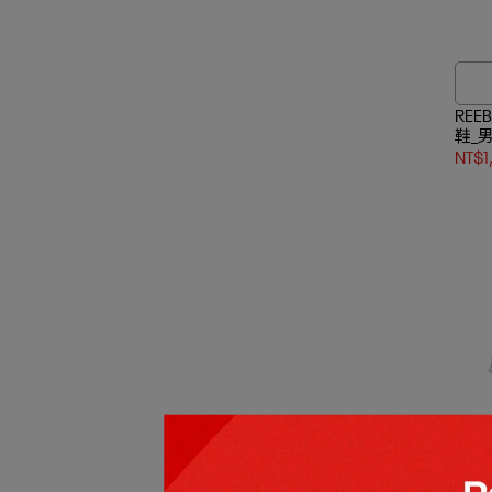
REEB
鞋_
NT$1