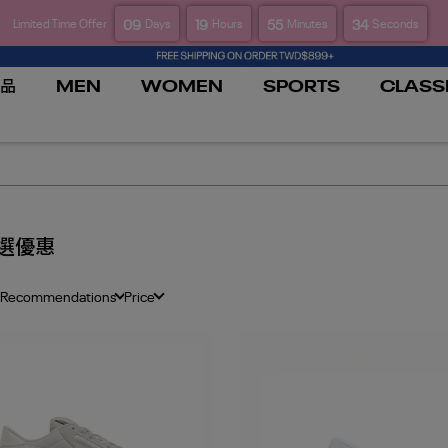
09
19
55
33
Limited Time Offer
Days
Hours
Minutes
Seconds
品
MEN
WOMEN
SPORTS
CLASS
選優惠
 Recommendations
Price