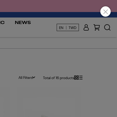
IC
NEWS
EN ｜ TWD
All Filters
Total of 16 products