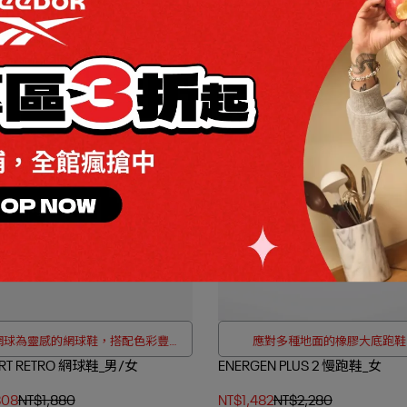
內斂百搭的網球鞋
OUTLET加碼兩件折$80 / 四件折$
BOK COURT ADVANCE 網球鞋_
COURT CLEAN 網球鞋_女
女
,526
NT$2,180
NT$1,307
NT$1,980
網球為靈感的網球鞋，搭配色彩豐富
應對多種地面的橡膠大底跑鞋
RT RETRO 網球鞋_男/女
的裝飾
ENERGEN PLUS 2 慢跑鞋_女
808
NT$1,880
NT$1,482
NT$2,280