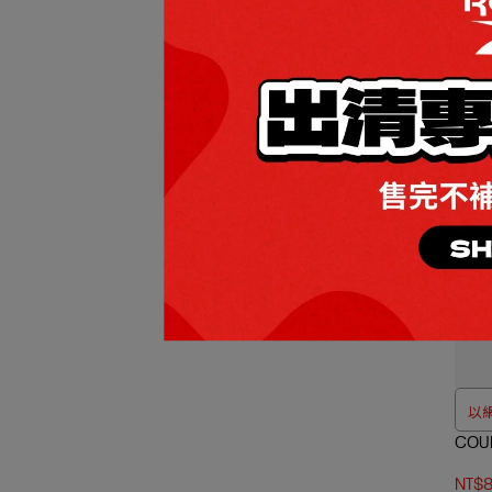
REE
男/
NT$1
以
COU
NT$