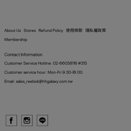
About Us
Stores
Refund Policy
使用條款
隱私權政策
Membership
Contact Information
Customer Service Hotline: 02-66058116 #315
Customer service hour: Mon-Fri 9:30-18:00
Email: sales_reebok@hhgalaxy.com.tw