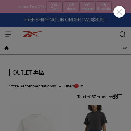
09
05
07
16
Limited Time Offer
Days
Hours
Minutes
Seconds
OUTLET 專區
Store Recommendations
All Filters
Total of 37 products