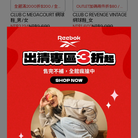
全館滿2000折$200 / 全館
OUTLET加碼兩件折$80 / 四
CLUB C MEGACOURT 網球
滿4000折$350
CLUB C REVENGE VINTAGE
件折$188
鞋_男/女
網球鞋_女
NT$2,134
NT$3,680
NT$1,602
NT$3,080
Out of Stock
Add to Cart
童趣造型的迷你後背包
OUTLET加碼兩件折$80 / 四
Convertible mini BP 後背包
COURT ADVANCE 網球鞋_
件折$188
_男/女
女
NT$702
NT$1,080
NT$1,651
NT$2,580