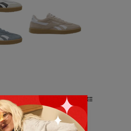
All Filters
Total of 6 products