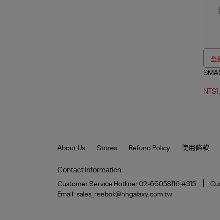
全館
SMA
NT$1
About Us
Stores
Refund Policy
使用條款
Contact Information
Customer Service Hotline: 02-66058116 #315
Cus
Email: sales_reebok@hhgalaxy.com.tw