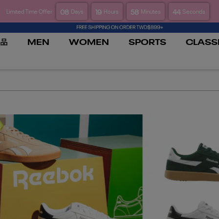
08
19
58
44
Limited Time Offer
Days
Hours
Minutes
Seconds
品
MEN
WOMEN
SPORTS
CLASS