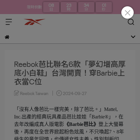
08
23
34
00
限時倒數
日
時
分
秒
Reebok芭比聯名6款「夢幻增高厚
底小白鞋」台灣開賣！穿Barbie上
衣當C位
Reebok Taiwan
2024-09-27
「沒有人像芭比一樣完美，除了芭比。」Mattel,
Inc.出產的經典玩具產品芭比娃娃「Barbie®」，在
去年改編成真人版電影
《Barbie芭比》
登上大螢幕
後，再度在全世界掀起粉色炫風，不只喚起7、8年
級生的童年回憶，也傳遞女性主義、性別刻板印