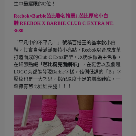
生中最耀眼的C位！
Reebok×Barbie芭比聯名推薦
1.
芭比厚底小白
鞋
REEBOK X BARBIE CLUB C EXTRA NT.
3680
「平凡中的不平凡！」號稱百搭王的基本款小白
鞋，其實自帶滿滿獨特小亮點，Reebok以合成皮革
打造而成的Club C Extra鞋型，以奶油做為主色系，
在細節點綴
「芭比粉亮面網布」
，在鞋舌以及側邊
LOGO旁都能發現Barbie字樣，鞋側低調的「B」字
壓紋也是一大巧思，搭配厚度十足的增高鞋底，一
踏擁有芭比娃娃長腿！！！