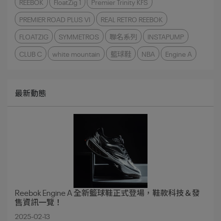
REEBOK
FloatZig 1
Premier Trinity KFS
PREMIER ROAD PLUS VI
REAL RETRO REEBOK
FLOATZIG
SYMMETROS
聯名系列
INSTAPUMP
CLUB C
white mountain
籃球鞋
NBA
Engine A
最新動態
Reebok Engine A 全新籃球鞋正式登場，鞋款科技＆發
售資訊一覽！
2025-02-13