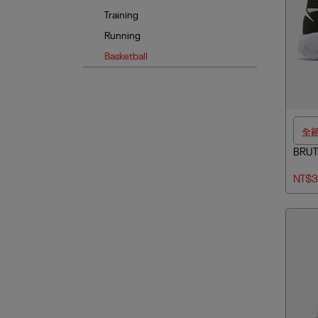
Training
Running
Basketball
全館
BRU
NT$3