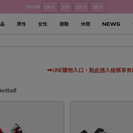
08
11
02
35
限時倒數
日
時
分
秒
品
男性
女性
運動
休閒
NEWS
➡️LINE購物入口，點此進入結帳享有LIN
ketball