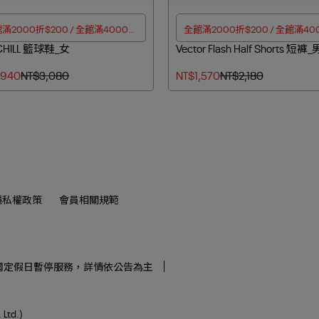
滿2000折$200 / 全館滿4000折
全館滿2000折$200 / 全館滿40
 CHILL 籃球鞋_女
$350
Vector Flash Half Shorts 短褲
$350
,940
NT$3,080
NT$1,570
NT$2,180
隱私權政策
會員相關規範
0午休),國定假日暫停服務，詳情依公告為主
td.)