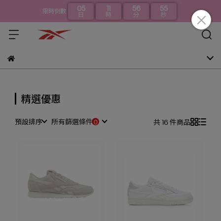
05
11
56
54
限時倒數
日
時
分
秒
精選優惠
預設排序
所有篩選條件
共 16 件商品