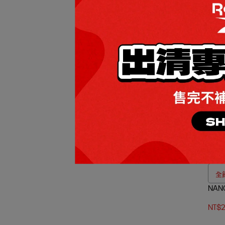
ULT
NT$2
全館
NAN
NT$2