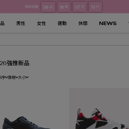
08
18
07
09
限時倒數
日
時
分
秒
品
男性
女性
運動
休閒
NEWS
026強推新品
排序
價格
大小