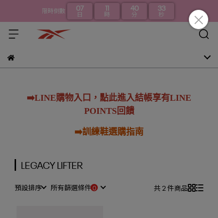
07
11
40
33
限時倒數
日
時
分
秒
➡️LINE購物入口，點此進入結帳享有LINE
POINTS回饋
➡️訓練鞋選購指南
LEGACY LIFTER
預設排序
所有篩選條件
共 2 件商品