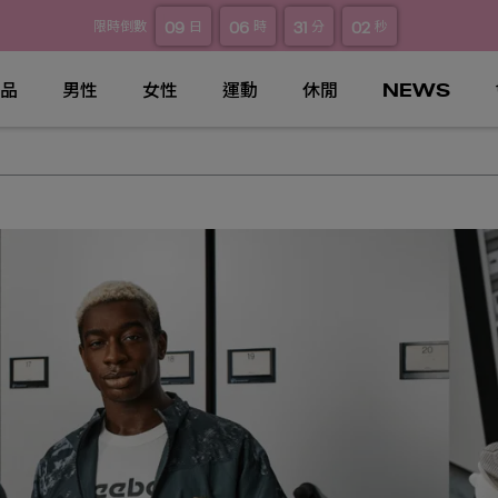
09
06
31
02
限時倒數
日
時
分
秒
品
男性
女性
運動
休閒
NEWS