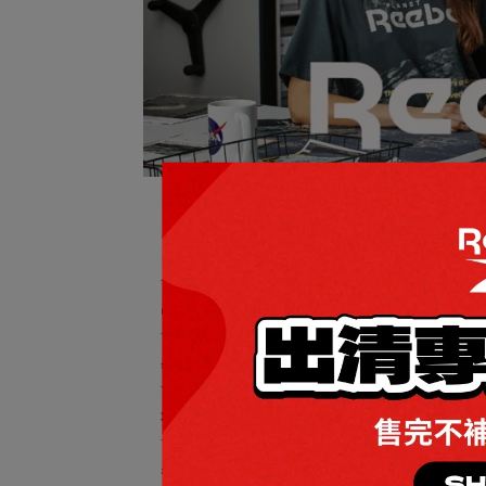
N
預設
出清限時下殺
黑鞋就是帥！
最新商品
男性