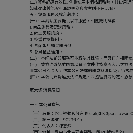
(二) 資料記錄有效性: 會員使用本網站服務時，其
如能提出其他資料並證明為真實者則不在此限。
五、會員服務及權利義務：
(一)、本網站主要提供以下服務，相關說明詳後：
1. 商品銷售及配送服務。
2. 線上客服諮詢。
3. 多重付款機制。
4. 各類型行銷資訊提供。
5. 會員權益通知。
(二)、本網站部分服務可能將依其性質，而另訂有相關
(三)、雙方均確認並同意以電子文件作為意思表示之方
責本公司的原因，致本公司送達的訊息無法接受，仍視
(四)、本公司針對違反法律規定、未遵循雙方約定、惡
第六條 消費須知
一、 本公司資訊
（一）名稱：
銳步運動股份有限公司(RBK Sport Taiwan Co.
（二）統一編號：
90296145
（三）代表人：
陳慧姝
（四）地址：
臺中市北屯區崇德路二段128號12樓之1