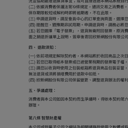
況並協助處理退換貨事宜；或可直接透過本網站系統自
(二) 依據消費者保護法第19條規定，通訊交易之消
保存期限較短或解約時即將逾期者，不在此限。
(三) 申請退貨時，請至會員中心的訂單查詢頁面，選
(四) 提醒您，猶豫期非試用期。申請退貨時，請務必
(五) 若您選擇「電子發票」，退貨無需附回發票，原
面之銷退折讓單上說明，簽章後寄回欣新網股份有限公
四、 退款須知：
(一) 依前項規定解除契約者，本網站將於收回商品之次
(二) 若您已取得紙本發票或已過營業稅期的發票電子檔
(三) 請您以收貨時使用之包裝紙箱將退貨商品包裝妥
無法退貨或須將損壞費用於退款中扣抵。
(四) 欣新網股份有限公司保留變更、調整退貨辦法的權
五、爭議處理：
消費者與本公司如因本契約而生爭議時，得依本契約第六
辦理。
第八條 智慧財產權
本公司或所屬子公司之網站及相關通路所使用之軟體或