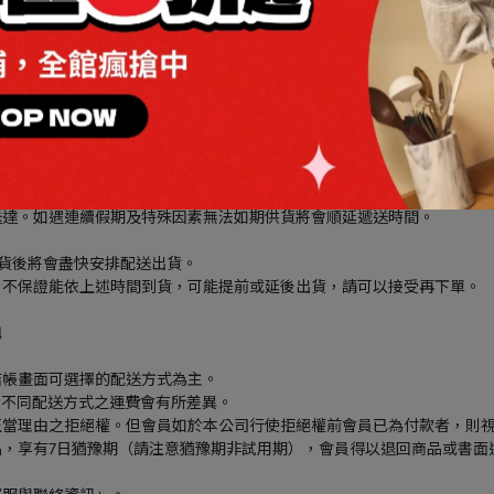
式完成交易。所有銀聯卡支付交易均經過安全加密處理，保障您的支付安
未達免運門檻時，需酌收運費，實際費用請參照購物車說明。
含假日）依訂單順序陸續安排出貨。上午6點後之訂單將於隔日工作日出貨
送達。如遇連續假期及特殊因素無法如期供貨將會順延遞送時間。
到貨後將會盡快安排配送出貨。
，不保證能依上述時間到貨，可能提前或延後出貨，請可以接受再下單。
購
結帳畫面可選擇的配送方式為主。
，不同配送方式之運費會有所差異。
正當理由之拒絕權。但會員如於本公司行使拒絕權前會員已為付款者，則
，享有7日猶豫期（請注意猶豫期非試用期），會員得以退回商品或書面
客服與聯絡資訊」。