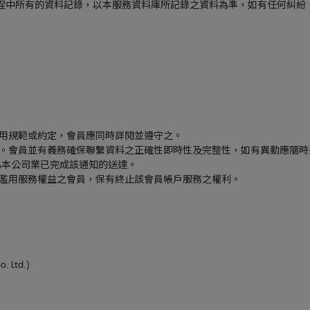
使用過程中所有的資料記錄，以本服務資料庫所記錄之資料為準，如有任何糾
使用規範或約定，會員應同時詳閱並遵守之。
法。會員並有義務確保聯繫資料之正確性即時性及完整性，如有異動應隨
為本公司業已完成該通知的送達。
意濫用服務權益之會員，保有終止該會員帳戶服務之權利。
 Ltd.)