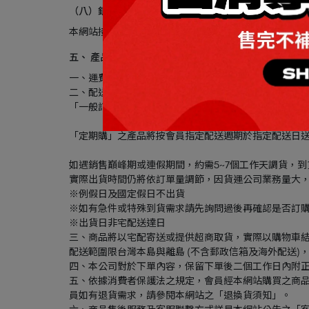
（八）銀聯卡
本網站接受銀聯卡支付，客戶可於結帳時選擇此付款方
五、 產品交付地、交付期日及交付方式
一、運費：「一般訂購」或「定期購」之單筆訂單費用
二、配送日：
「一般訂購」確認訂單後，最快會在3-5個工作日（不
「定期購」之產品將按會員指定配送週期於指定配送日
如遇銷售巔峰期或連假期間，約需5~7個工作天調貨，
實際出貨時間仍將依訂單量調節，因貨運公司業務量大
※例假日及國定假日不出貨
※如有急件或特殊到貨需求請先詢問過後再確認是否訂
※出貨日非宅配送達日
三、商品將以宅配寄送或提供超商取貨，實際以購物車
配送範圍限台灣本島與離島 (不含郵政信箱及海外配送)
四、本公司對於下單內容，保留下單後二個工作日內附
五、依據消費者保護法之規定，會員經本網站購買之商品
員如有退貨需求，請參閱本網站之「退換貨須知」。
六、商品售後服務及客服聯繫方式詳見本網站公告之「