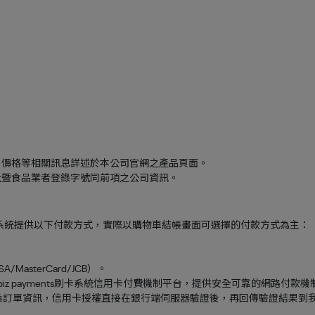
、價格等相關訊息詳述於本公司官網之產品頁面。
址暨食品業者登錄字號同前項之公司資訊。
ents系統提供以下付款方式，實際以購物車結帳畫面可選擇的付款方式為主：
asterCard/JCB）。
rbiz payments刷卡系統信用卡付費機制平台，提供安全可靠的網路
行交換訂單資訊，信用卡授權直接在銀行端伺服器驗證後，再回傳驗證結果