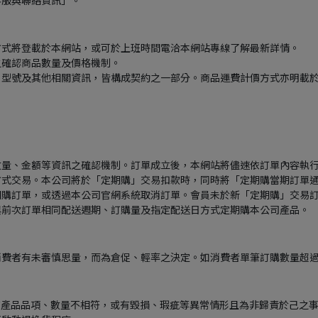
方式將登載於本網站，或可於上班時間電洽本網站專線了解最新詳情。
之確認商品數量及價格機制。
、型號及其他相關資訊，皆構成契約之一部分。商品運費計價方式亦明載
數量、金額等資訊之確認機制。訂單成立後，本網站將儘速依訂單內容執
式交易。本公司將於「定期購」交易扣款時，同時將「定期購當期訂單通知
期購訂單，或透過本公司官網系統取消訂單。會員未於新「定期購」交易訂
與前次訂單相同配送週期、訂購量及指定配送日方式定期購本公司產品。
消費者有未審慎思量，而為倉促、輕率之決定。如消費者單筆訂購數量超
現有產品品項、數量不相符，或有毀損、瑕疵等異常情形且為非歸責於己之