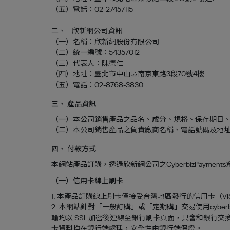
（五）電話：
02-27457115
二、    欣新網公司資訊
（一）名稱：欣新網股份有限公司
（二）統一編號：54357012
（三）代表人：陳德仁
（四）地址：臺北市中山區南京東路3段70號4樓
（五）電話：02-8768-3830
三、 產品資訊
（一）本公司銷售產品之品名、成分、規格、保存期日
（二）本公司銷售產品之負責廠商名稱、電話號碼及地
四、 付款方式
本網站產品訂購，透過欣新網公司之CyberbizPaym
（一）信用卡線上刷卡
1. 本產品訂購線上刷卡僅接受台灣地區發行的信用卡（VISA/M
2. 本網站針對「一般訂購」或「定期購」交易使用cybe
輸均以 SSL 加密後連線至銀行刷卡頁面，只會和銀
卡資料均在銀行端處理，安全性由銀行端保證。