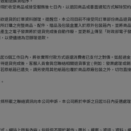
行啟動退換貨程序。
費者，得於收受商品或接受服務後七日內，以退回商品或書面通知方式解除契
擇您欲退貨的訂單資料辦理。提醒您，本公司目前不接受同訂單部份商品退
將您所訂購之完整商品、配件、贈品及包裝盒置入於原外包裝箱內，並將商
消費產生之電子發票將於退貨完成後自動作廢，並更新上傳至「財政部電子
司，以便儘速為您辦理退款。
日起15個工作日內，將依實際付款方式返還消費者已支付之對價。如超過
，待退貨完成後，客服人員會與您聯絡相關退貨事宜 ( 例如：發票處理或
當，若原紙箱已遺失，請另使用其他紙箱包覆於商品原廠包裝之外，切勿直
利。
條所載之聯絡資訊向本公司申訴，本公司將於申訴之日起15日內妥適處
程式、網站上所有內容，包括但不限於著作、圖片、檔案、資訊、資料、