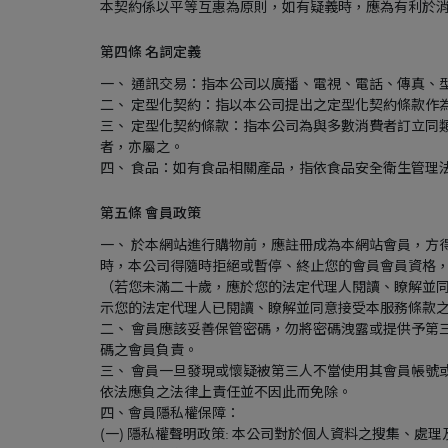
本契約係以平等互惠為原則，如有疑義時，應為有利於
第四條 名詞定義
一、 通訊交易：指本公司以廣播、電視、電話、傳真、
二、 定型化契約：指以本公司提出之定型化契約條款作
三、 定型化契約條款：指本公司為與多數消費者訂立同
者，亦屬之。
四、 食品：如有食品相關產品，指依食品安全衛生管理
第五條 會員政策
一、 於本網站進行購物前，應註冊成為本網站會員，方
時，本公司得隨時拒絕或暫停、終止您的會員會員資格
（若您未滿二十歲，應於您的法定代理人閱讀、瞭解並
示您的法定代理人已閱讀、瞭解並同意接受本服務條款
二、 會員應該妥善保管密碼，勿將密碼洩露或提供予第
碼之會員負責。
三、 會員一旦發現或懷疑被第三人不當使用其會員帳號
依法應負之法律上責任並不因此而免除。
四、會員隱私權保障：
(一) 隱私權聲明政策: 本公司對於個人資料之搜集、