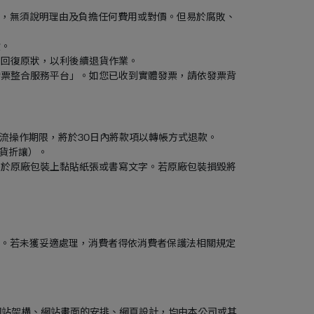
約，無須說明理由及負擔任何費用或對價。但易於腐敗、
貨。
品回復原狀，以利後續退貨作業。
發票整合服務平台」。如您已收到實體發票，請依發票背
金流操作期限，將於30日內將款項以轉帳方式退款。
銷貨折讓）。
接於原廠包裝上黏貼紙張或書寫文字。若原廠包裝損毀將
理。若未獲妥適處理，消費者得依消費者保護法相關規定
網站架構、網站畫面的安排、網頁設計，均由本公司或其