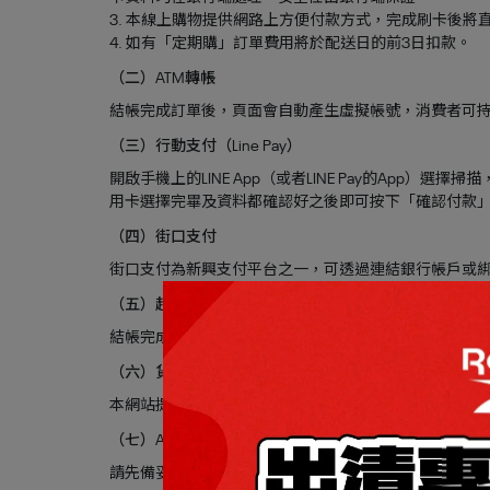
3. 本線上購物提供網路上方便付款方式，完成刷卡後將
4. 如有「定期購」訂單費用將於配送日的前3日扣款。
（二）ATM轉帳
結帳完成訂單後，頁面會自動產生虛擬帳號，消費者可持
（三）行動支付（Line Pay）
開啟手機上的LINE App（或者LINE Pay的App）選擇
用卡選擇完畢及資料都確認好之後即可按下「確認付款
（四）街口支付
街口支付為新興支付平台之一，可透過連結銀行帳戶或
（五）超商繳費
結帳完成訂單後，頁面會自動產生繳款代碼，消費者可持
（六）貨到付款
本網站提供貨到付款服務，客戶可於收到商品時進行現
（七）Apple Pay
請先備妥您行動裝置中的Apple Pay Wallet，可