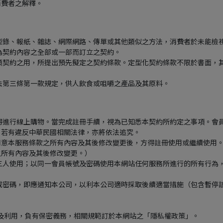
消費者之解釋。
型錄、報紙、雜誌、網際網路、傳單或其他類似之方法，消費者於未能檢
為契約內容之全部或一部而訂立之契約。
類契約之用，所提出預先擬定之契約條款。定型化契約條款不限於書面，
法第三條第一款規定，供人飲食或咀嚼之產品及其原料。
得進行線上購物。當完成註冊手續，視為已知悉本契約所約定之事項。會
，若有違反中華民國相關法律，亦將依法追究。
同意本服務條款之所有內容及其後修改變更後，方得註冊使用或繼續使用
之所有內容及其後修改變更。）
三人使用；以同一會員帳號及密碼使用本網站任何服務所進行的所有行為
或密碼，即應通知本公司，以利本公司適時採取後續適當措施（包含暫停
處理及利用，負有保密義務，相關規範訂於本網站之「隱私權政策」。