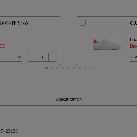
 S 網球鞋_男/女
CL
Pri
99
Dis
Specification
7423180