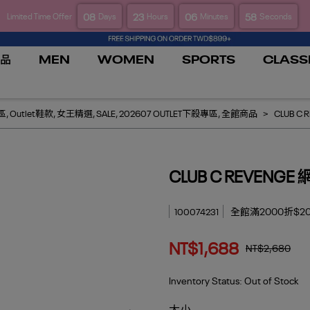
08
23
06
57
Limited Time Offer
Days
Hours
Minutes
Seconds
品
MEN
WOMEN
SPORTS
CLASS
區
,
Outlet鞋款
,
女王精選
,
SALE
,
202607 OUTLET下殺專區
,
全館商品
CLUB C
CLUB C REVENG
全館滿2000折$20
100074231
NT$1,688
NT$2,680
Inventory Status:
Out of Stock
大小