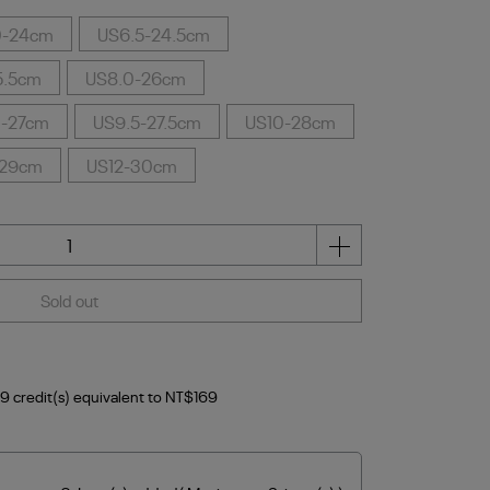
0-24cm
US6.5-24.5cm
5.5cm
US8.0-26cm
0-27cm
US9.5-27.5cm
US10-28cm
-29cm
US12-30cm
Sold out
69
credit(s) equivalent to
NT$169