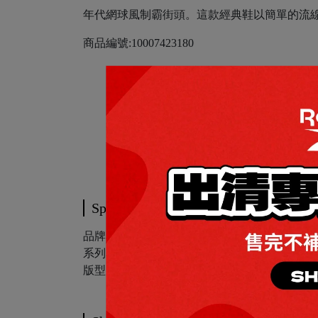
年代網球風制霸街頭。這款經典鞋以簡單的流線型
商品編號:10007423180
Specification
品牌名稱:Reebok
系列名稱:CLUB C REVENGE
版型: Unisex