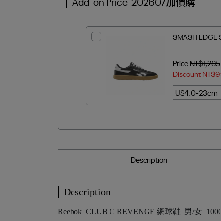
Add-on Price-202607加價購
SMASH EDGE
Price
NT$1,285
Discount
NT$9
Description
Description
Reebok_CLUB C REVENGE 網球鞋_男/女_1000