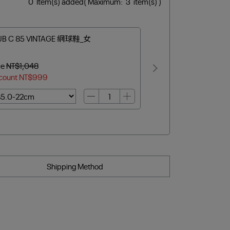
0
Item(s) added
( Maximum:
3
item(s) )
UB C 85 VINTAGE 網球鞋_女
ce
NT$1,048
count
NT$999
Shipping Method