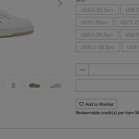
US5.0-23.5cm
US6.
US7.0-25cm
US7.5-2
US8.5-26.5cm
US9.
US10.5-28.5cm
US11
Add to Wishlist
Redeemable credit(s) per item
1