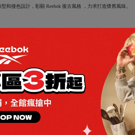
和撞色設計，彰顯 Reebok 復古風格 ，力求打造懷舊風味。