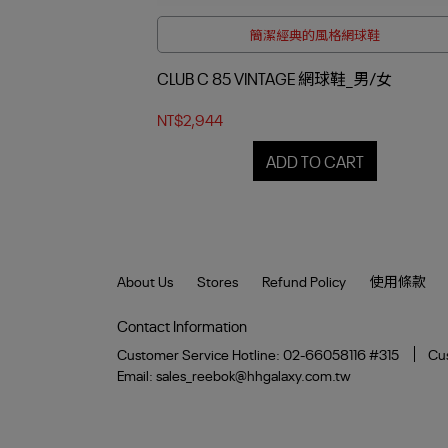
 四件折$188
簡潔經典的風格網球鞋
CLUB C 85 VINTAGE 網球鞋_男/女
NT$2,944
T
ADD TO CART
About Us
Stores
Refund Policy
使用條款
Contact Information
Customer Service Hotline: 02-66058116 #315
Cus
Email: sales_reebok@hhgalaxy.com.tw