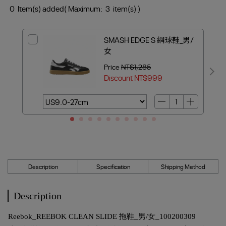
0
Item(s) added
( Maximum:
3
item(s) )
SMASH EDGE S 網球鞋_男/
女
Price
NT$1,285
Discount
NT$999
Description
Specification
Shipping Method
Description
Reebok_REEBOK CLEAN SLIDE 拖鞋_男/女_100200309