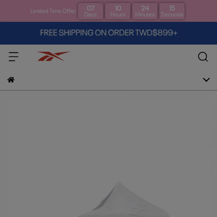
07
10
24
15
Limited Time Offer
Days
Hours
Minutes
Seconds