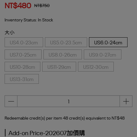
NT$480
NT$750
Inventory Status:
In Stock
大小
US4.0-23cm
US5.0-23.5cm
US6.0-24cm
US7.0-25cm
US8.0-26cm
US9.0-27cm
US10-28cm
US11-29cm
US12-30cm
US13-31cm
Redeemable credit(s) per item
48
credit(s) equivalent to
NT$48
Add-on Price-202607加價購