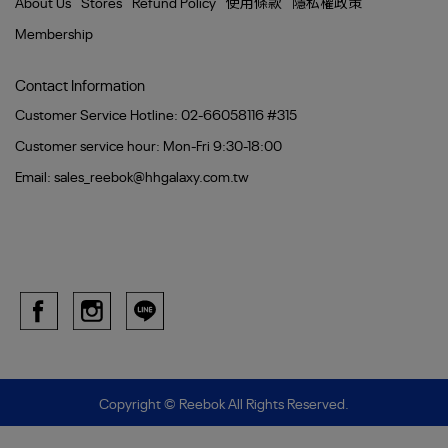
About Us
Stores
Refund Policy
使用條款
隱私權政策
Membership
Contact Information
Customer Service Hotline: 02-66058116 #315
Customer service hour: Mon-Fri 9:30-18:00
Email: sales_reebok@hhgalaxy.com.tw
Copyright ©
Reebok
All Rights Reserved.