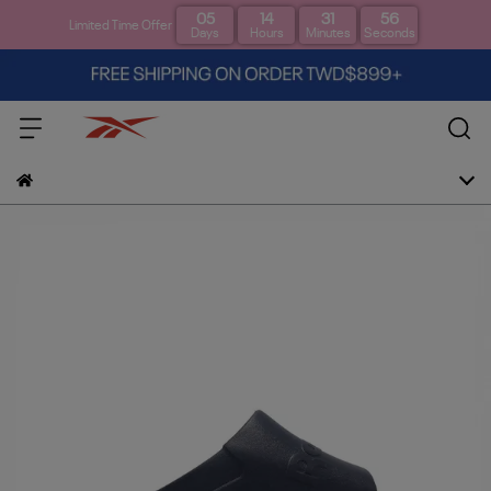
05
14
31
55
Limited Time Offer
Days
Hours
Minutes
Seconds