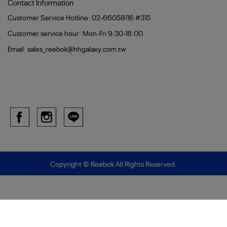
Contact Information
Customer Service Hotline: 02-66058116 #315
Customer service hour: Mon-Fri 9:30-18:00
Email: sales_reebok@hhgalaxy.com.tw
Copyright ©
Reebok
All Rights Reserved.