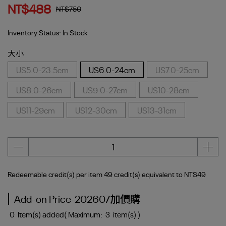
NT$488
NT$750
Inventory Status:
In Stock
大小
US5.0-23.5cm
US6.0-24cm
US7.0-25cm
US8.0-26cm
US9.0-27cm
US10-28cm
US11-29cm
US12-30cm
US13-31cm
Redeemable credit(s) per item
49
credit(s) equivalent to
NT$49
Add-on Price-202607加價購
0
Item(s) added
( Maximum:
3
item(s) )