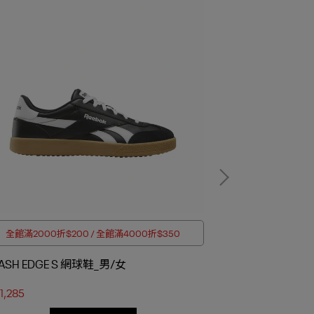
全館滿2000折$200 / 全館滿4000折$350
全館滿2000折$
ASH EDGE S 網球鞋_男/女
SMASH EDGE 
1,285
NT$1,666