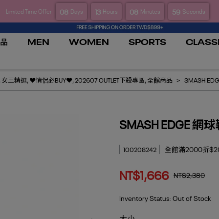
08
13
08
58
Limited Time Offer
Days
Hours
Minutes
Seconds
品
MEN
WOMEN
SPORTS
CLASS
,
女王精選
,
❤️情侶必BUY❤️
,
202607 OUTLET下殺專區
,
全館商品
SMASH ED
SMASH EDGE 網
全館滿2000折$20
100208242
NT$1,666
NT$2,380
Inventory Status:
Out of Stock
大小