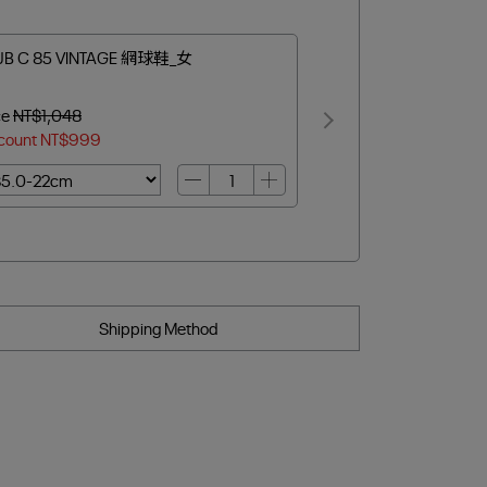
UB C 85 VINTAGE 網球鞋_女
ce
NT$1,048
count
NT$999
Shipping Method