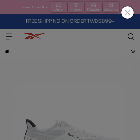
06
17
43
21
Limited Time Offer
Days
Hours
Minutes
Seconds