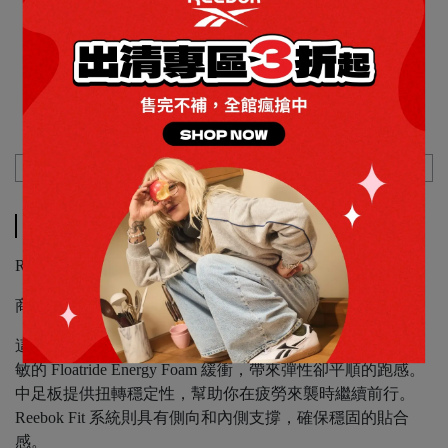
Description
Specification
Shipping Method
Description
Reebok_FLOATRIDE ENERGY 6 慢跑鞋_男
商品編號：100210145
這款 Reebok 跑鞋是是你全方位的選擇，結合輕量設計與靈
敏的 Floatride Energy Foam 緩衝，帶來彈性卻平順的跑感。
中足板提供扭轉穩定性，幫助你在疲勞來襲時繼續前行。
Reebok Fit 系統則具有側向和內側支撐，確保穩固的貼合
感。