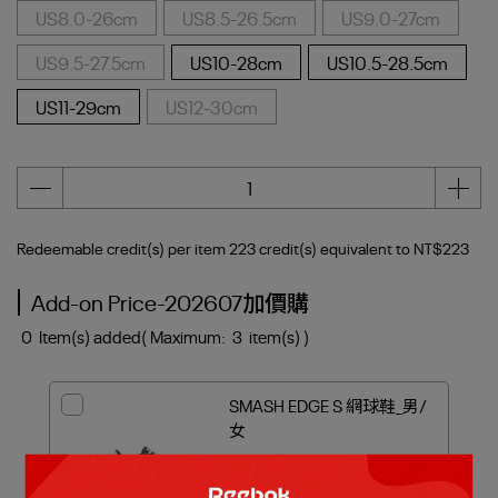
US8.0-26cm
US8.5-26.5cm
US9.0-27cm
US9.5-27.5cm
US10-28cm
US10.5-28.5cm
US11-29cm
US12-30cm
Redeemable credit(s) per item
223
credit(s) equivalent to
NT$223
Add-on Price-202607加價購
0
Item(s) added
( Maximum:
3
item(s) )
SMASH EDGE S 網球鞋_男/
女
Price
NT$1,285
Discount
NT$999