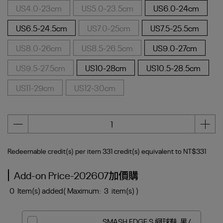
US4.0-23cm
US5.0-23.5cm
US6.0-24cm
US6.5-24.5cm
US7.0-25cm
US7.5-25.5cm
US8.0-26cm
US8.5-26.5cm
US9.0-27cm
US9.5-27.5cm
US10-28cm
US10.5-28.5cm
US11-29cm
US12-30cm
Redeemable credit(s) per item
331
credit(s) equivalent to
NT$331
Add-on Price-202607加價購
0
Item(s) added
( Maximum:
3
item(s) )
SMASH EDGE S 網球鞋_男/