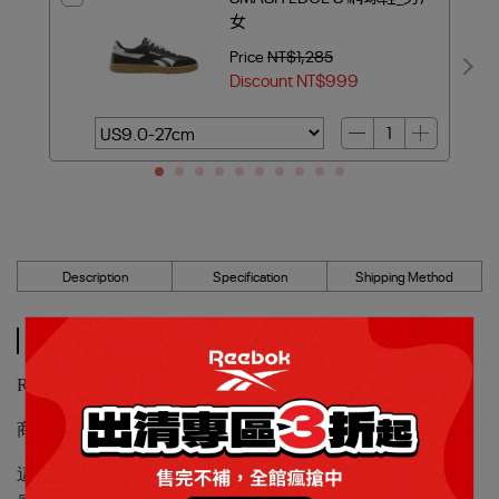
女
Price
NT$1,285
Discount
NT$999
Description
Specification
Shipping Method
Description
Reebok_CLUB C 85 VINTAGE網球鞋_男/女2
商品編號：100233953
這款經典鞋設計簡潔，從 80 年代的經典網球風格中汲取靈