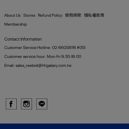
About Us
Stores
Refund Policy
使用條款
隱私權政策
Membership
Contact Information
Customer Service Hotline: 02-66058116 #315
Customer service hour: Mon-Fri 9:30-18:00
Email: sales_reebok@hhgalaxy.com.tw