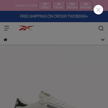
07
16
50
21
Limited Time Offer
Days
Hours
Minutes
Seconds