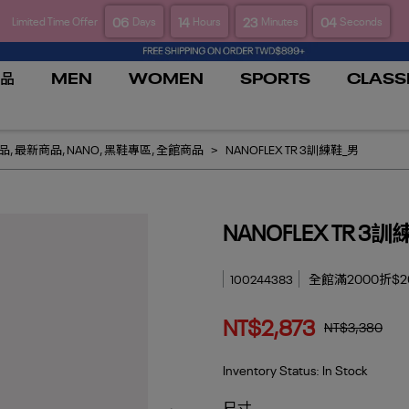
06
14
23
03
Limited Time Offer
Days
Hours
Minutes
Seconds
品
MEN
WOMEN
SPORTS
CLASS
新品
,
最新商品
,
NANO
,
黑鞋專區
,
全館商品
NANOFLEX TR 3訓練鞋_男
NANOFLEX TR 3
全館滿2000折$20
100244383
NT$2,873
NT$3,380
Inventory Status:
In Stock
尺寸