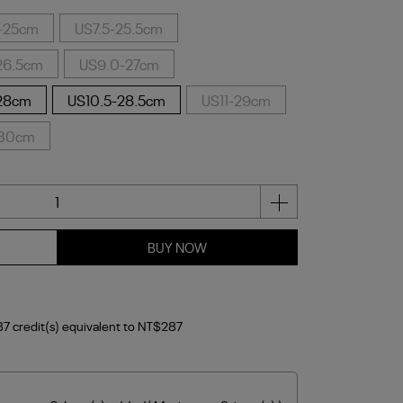
-25cm
US7.5-25.5cm
26.5cm
US9.0-27cm
28cm
US10.5-28.5cm
US11-29cm
-30cm
BUY NOW
87
credit(s) equivalent to
NT$287