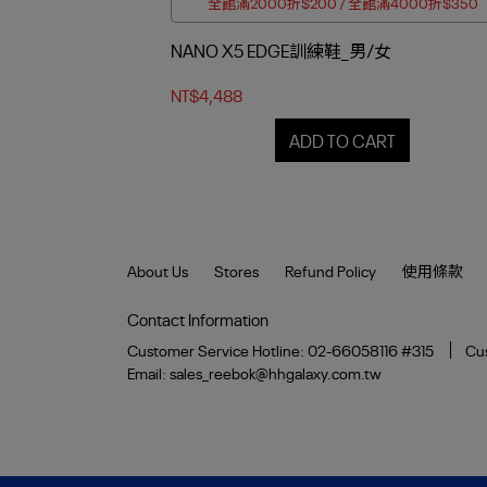
全館滿2000折$200 / 全館滿4000折$350
NANO X5 EDGE訓練鞋_男/女
NT$4,488
ADD TO CART
About Us
Stores
Refund Policy
使用條款
Contact Information
Customer Service Hotline: 02-66058116 #315
Cus
Email: sales_reebok@hhgalaxy.com.tw