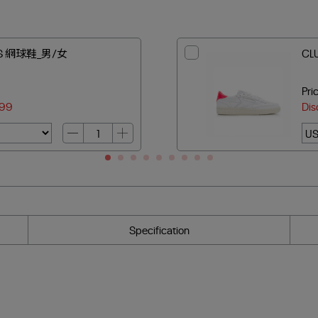
 S 網球鞋_男/女
CL
Pri
99
Dis
Specification