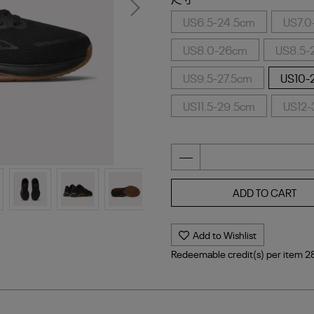
US6.5-24.5cm
US7.0
US8.0-26cm
US8.5-
US9.5-27.5cm
US10-
US11.5-29.5cm
US12
ADD TO CART
Add to Wishlist
Redeemable credit(s) per item
2