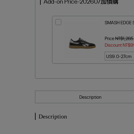
Add-on Price-202607加價購
SMASH EDGE
Price
NT$1,285
Discount
NT$9
Description
Description