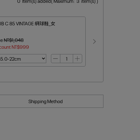
0
Item(s) added
( Maximum:
3
item(s) )
UB C 85 VINTAGE 網球鞋_女
ce
NT$1,048
count
NT$999
Shipping Method