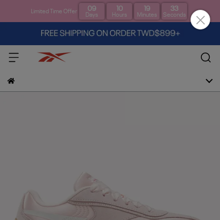
09
10
19
33
Limited Time Offer
Days
Hours
Minutes
Seconds