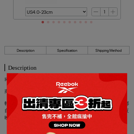
Description
Specification
Shipping Method
Description
Reebok_ULTRA LO休閒慢跑鞋_女
商品編號：100245707
輕盈低調，這款女鞋將運動風格融入日常生活，讓每一步都
自在有型。俐落鞋型百搭萬能，無論是咖啡廳小聚，或是夜
晚外出搭配，都能輕鬆駕馭。