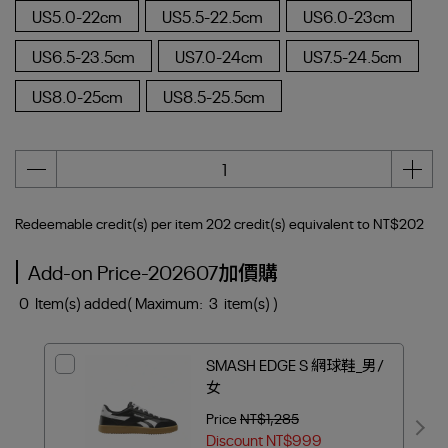
US5.0-22cm
US5.5-22.5cm
US6.0-23cm
US6.5-23.5cm
US7.0-24cm
US7.5-24.5cm
US8.0-25cm
US8.5-25.5cm
Redeemable credit(s) per item
202
credit(s) equivalent to
NT$202
Add-on Price-202607加價購
0
Item(s) added
( Maximum:
3
item(s) )
SMASH EDGE S 網球鞋_男/
女
Price
NT$1,285
Discount
NT$999