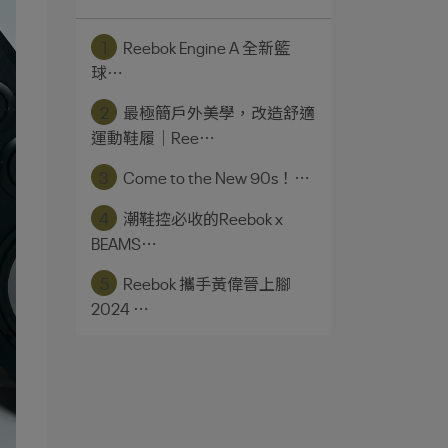
1
Reebok Engine A 全新籃
球⋯
2
最極簡戶外美學，改造舒適
運動鞋履｜Ree⋯
3
Come to the New 90s！⋯
4
潮鞋控必收的Reebok x
BEAMS⋯
5
Reebok 攜手黃偉晉上腳
2024 ⋯