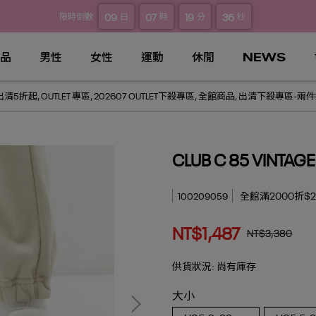
09
07
19
35
限時倒數
日
時
分
秒
品
男性
女性
運動
休閒
NEWS
t出清5折起
,
OUTLET 專區
,
202607 OUTLET下殺專區
,
全館商品
,
出清下殺專區-兩件折
CLUB C 85 VINT
全館滿2000折$20
100209059
NT$1,487
NT$3,380
供貨狀況:
尚有庫存
大小