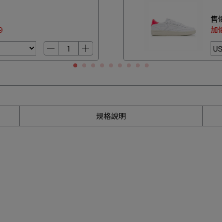
售
9
加
規格說明