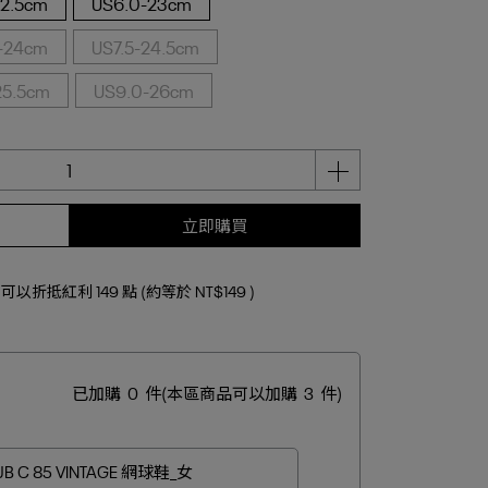
22.5cm
US6.0-23cm
-24cm
US7.5-24.5cm
25.5cm
US9.0-26cm
立即購買
 」可以折抵紅利
149
點 (約等於
NT$149
)
已加購
0
件
(本區商品可以加購
3
件)
UB C 85 VINTAGE 網球鞋_女