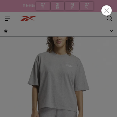
07
21
41
06
限時倒數
日
時
分
秒