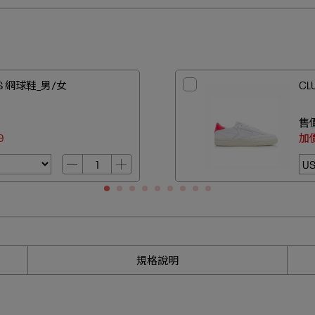
 S 網球鞋_男/女
CL
售
9
加
規格說明