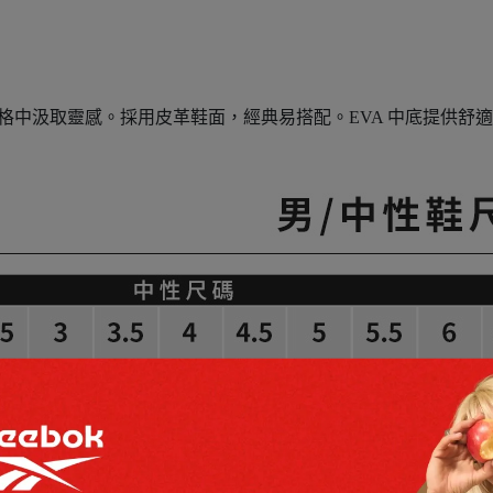
風格中汲取靈感。採用皮革鞋面，經典易搭配。EVA 中底提供舒