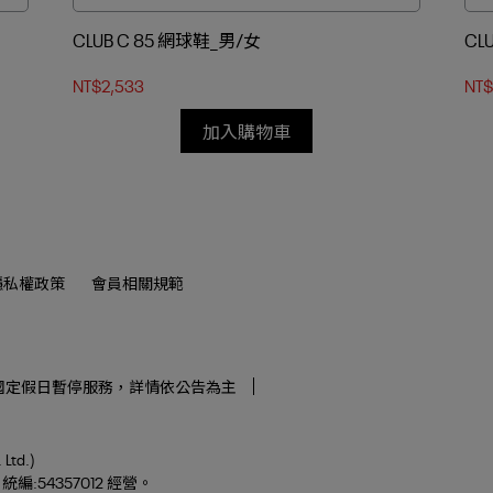
CLUB C 85 網球鞋_男/女
CL
NT$2,533
NT$
加入購物車
隱私權政策
會員相關規範
0午休),國定假日暫停服務，詳情依公告為主
td.)
:54357012 經營。