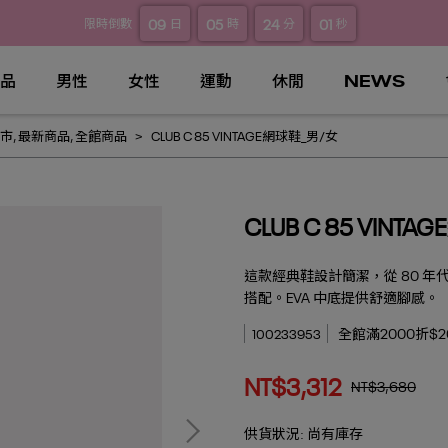
09
05
24
00
限時倒數
日
時
分
秒
品
男性
女性
運動
休閒
NEWS
上市
,
最新商品
,
全館商品
CLUB C 85 VINTAGE網球鞋_男/女
CLUB C 85 VINT
這款經典鞋設計簡潔，從 80 
搭配。EVA 中底提供舒適腳感。
全館滿2000折$20
100233953
NT$3,312
NT$3,680
供貨狀況:
尚有庫存