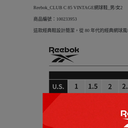
Reebok_CLUB C 85 VINTAGE網球鞋_男/女2
商品編號：100233953
這款經典鞋設計簡潔，從 80 年代的經典網球