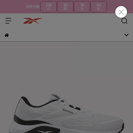
09
10
16
44
限時倒數
日
時
分
秒