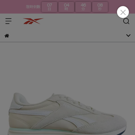
07
04
46
07
限時倒數
日
時
分
秒