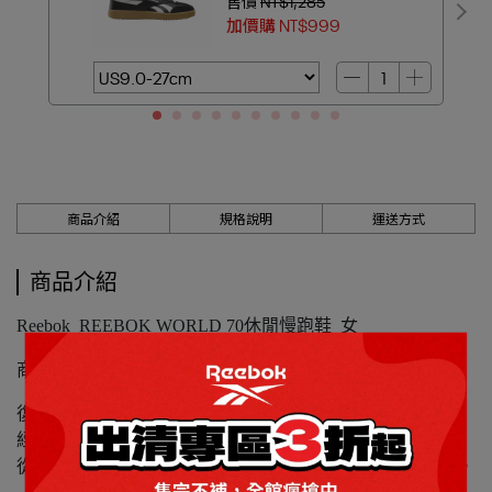
售價
NT$1,285
加價購
NT$999
商品介紹
規格說明
運送方式
商品介紹
Reebok_REEBOK WORLD 70休閒慢跑鞋_女
商品編號：100257197
復古風格再進化，舒適體驗全面升級。Reebok World 70 將
經典設計與現代機能完美融合，柔軟內裡帶來全天候舒適，
從日常出門到夜晚聚會都能輕鬆駕馭，百搭風格一次到位。