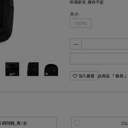
供貨狀況:
庫存不足
大小
OSFM
加入最愛
此商品 「 最高
 S 網球鞋_男/女
CL