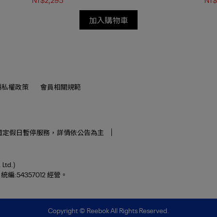
加入購物車
隱私權政策
會員相關規範
0午休),國定假日暫停服務，詳情依公告為主
td.)
:54357012 經營。
Copyright ©
Reebok
All Rights Reserved.