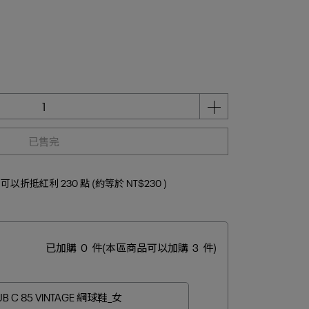
已售完
 」可以折抵紅利
230
點 (約等於
NT$230
)
已加購
0
件
(本區商品可以加購
3
件)
UB C 85 VINTAGE 網球鞋_女