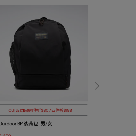
OUTLET加碼兩件折$80 / 四件折$188
全館滿2000折$
 Outdoor BP 後背包_男/女
LES MILLS MY
1,459
NT$991