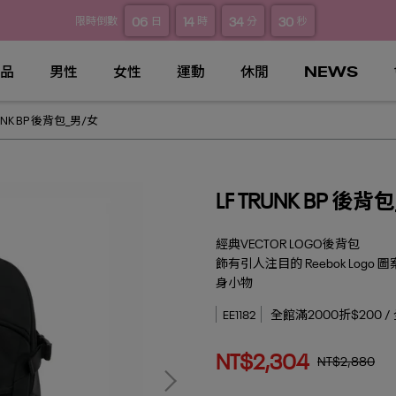
06
14
34
29
限時倒數
日
時
分
秒
品
男性
女性
運動
休閒
NEWS
RUNK BP 後背包_男/女
LF TRUNK BP 後背
經典VECTOR LOGO後背包
飾有引人注目的 Reebok Lo
身小物
全館滿2000折$200 /
EE1182
NT$2,304
NT$2,880