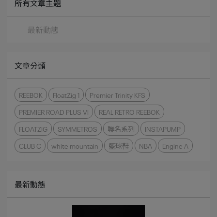
所有文章主題
最新動態
文章分類
REEBOK
FloatZig 1
Premier Trinity KFS
PREMIER ROAD PLUS VI
REAL RETRO REEBOK
FLOATZIG
SYMMETROS
聯名系列
INSTAPUMP
CLUB C
white mountain
籃球鞋
NBA
Engine A
最新動態