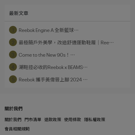
最新文章
1
Reebok Engine A 全新籃球⋯
2
最極簡戶外美學，改造舒適運動鞋履｜Ree⋯
3
Come to the New 90s！⋯
4
潮鞋控必收的Reebok x BEAMS⋯
5
Reebok 攜手黃偉晉上腳 2024 ⋯
關於我們
關於我們
門市清單
退款政策
使用條款
隱私權政策
會員相關規範