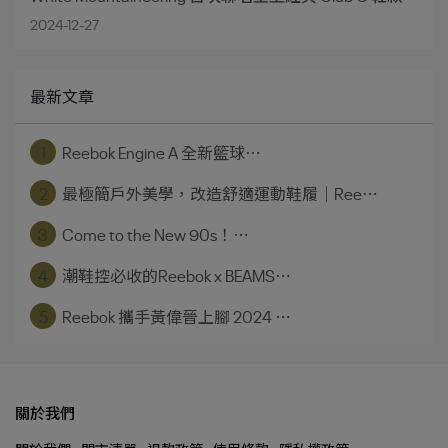
2024-12-27
最新文章
1
Reebok Engine A 全新籃球⋯
2
最極簡戶外美學，改造舒適運動鞋履｜Ree⋯
3
Come to the New 90s！⋯
4
潮鞋控必收的Reebok x BEAMS⋯
5
Reebok 攜手黃偉晉上腳 2024 ⋯
關於我們