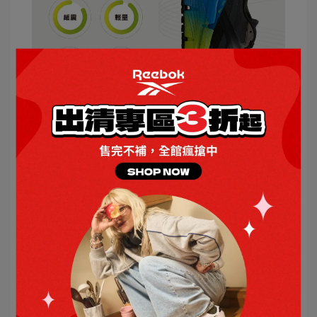
文章分類
REEBOK
FLOATZIG
SYMMETROS
FloatZig 1