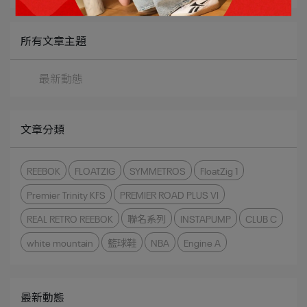
所有文章主題
最新動態
文章分類
REEBOK
FLOATZIG
SYMMETROS
FloatZig 1
Premier Trinity KFS
PREMIER ROAD PLUS VI
REAL RETRO REEBOK
聯名系列
INSTAPUMP
CLUB C
white mountain
籃球鞋
NBA
Engine A
最新動態